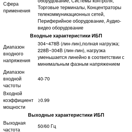
оборудование, Системы контроля,
Сфера
Торговые терминалы, Концентраторы
применения
телекоммуникационных сетей,
Периферийное оборудование, Аудио-
видео оборудование
Входные характеристики ИБП
304~478В (лин-лин),полная нагрузка;
Диапазон
228В~304В (лин-лин), нагрузка
входного
уменьшается линейно в соответствии с
напряжения
минимальным фазным напряжением
Диапазон
входной
40-70
частоты
Входной
коэффициент
≥0.99
мощности
Выходные характеристики ИБП
Выходная
50/60 Гц
частота