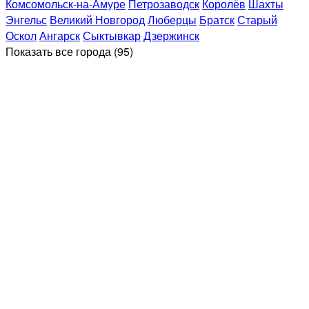
Комсомольск-на-Амуре
Петрозаводск
Королёв
Шахты
Энгельс
Великий Новгород
Люберцы
Братск
Старый
Оскол
Ангарск
Сыктывкар
Дзержинск
Показать все
города (95)