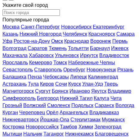
Укажите свой город
Популярные города
Москва
Санкт-Петербург
Новосибирск
Екатеринбург
Казань
Нижний Новгород
Челябинск
Красноярск
Самара
Уфа
Ростов-на-Дону
Омск
Краснодар
Воронеж
Пермь
Волгоград
Саратов
Тюмень
Тольятти
Барнаул
Ижевск
Махачкала
Хабаровск
Ульяновск
Иркутск
Владивосток
Ярославль
Кемерово
Томск
Набережные Челны
Севастополь
Ставрополь
Оренбург
Новокузнецк
Рязань
Балашиха
Пенза
Чебоксары
Липецк
Калининград
Астрахань
Тула
Киров
Сочи
Курск
Улан-Удэ
Тверь
Магнитогорск
Сургут
Брянск
Иваново
Якутск
Владимир
Симферополь
Белгород
Нижний Тагил
Калуга
Чита
Грозный
Волжский
Смоленск
Подольск
Саранск
Вологда
Курган
Череповец
Орёл
Архангельск
Владикавказ
Нижневартовск
Йошкар-Ола
Стерлитамак
Мурманск
Кострома
Новороссийск
Тамбов
Химки
Зеленоград
Мытищи
Нальчик
Таганрог
Нижнекамск
Благовещенск