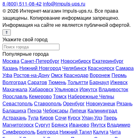
8 (800) 511-08-42
info@impuls-ups.ru
© 2026 Интернет-магазин impuls-ups.ru. Все права
защищены. Копирование информации запрещено.
Информация на сайте не является публичной офертой.
Укажите свой город
Популярные города
Москва
Санкт-Петербург
Новосибирск
Екатеринбург
Казань
Нижний Новгород
Челябинск
Красноярск
Самара
Уфа
Ростов-на-Дону
Омск
Краснодар
Воронеж
Пермь
Волгоград
Саратов
Тюмень
Тольятти
Барнаул
Ижевск
Махачкала
Хабаровск
Ульяновск
Иркутск
Владивосток
Ярославль
Кемерово
Томск
Набережные Челны
Севастополь
Ставрополь
Оренбург
Новокузнецк
Рязань
Балашиха
Пенза
Чебоксары
Липецк
Калининград
Астрахань
Тула
Киров
Сочи
Курск
Улан-Удэ
Тверь
Магнитогорск
Сургут
Брянск
Иваново
Якутск
Владимир
Симферополь
Белгород
Нижний Тагил
Калуга
Чита