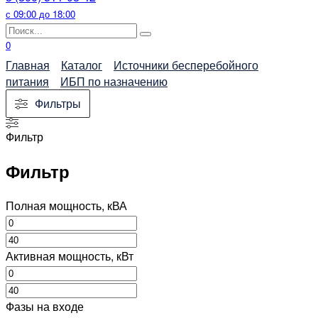
с 09:00 до 18:00
Search
for:
0
Главная
Каталог
Источники бесперебойного
питания
ИБП по назначению
Фильтры
Фильтр
Фильтр
Полная мощность, кВА
Активная мощность, кВт
Фазы на входе