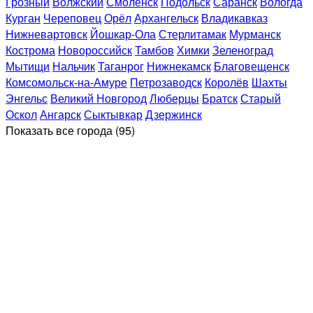
Грозный
Волжский
Смоленск
Подольск
Саранск
Вологда
Курган
Череповец
Орёл
Архангельск
Владикавказ
Нижневартовск
Йошкар-Ола
Стерлитамак
Мурманск
Кострома
Новороссийск
Тамбов
Химки
Зеленоград
Мытищи
Нальчик
Таганрог
Нижнекамск
Благовещенск
Комсомольск-на-Амуре
Петрозаводск
Королёв
Шахты
Энгельс
Великий Новгород
Люберцы
Братск
Старый
Оскол
Ангарск
Сыктывкар
Дзержинск
Показать все
города (95)