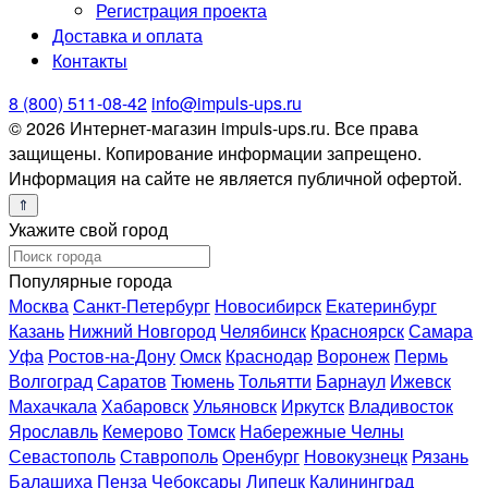
Регистрация проекта
Доставка и оплата
Контакты
8 (800) 511-08-42
info@impuls-ups.ru
© 2026 Интернет-магазин impuls-ups.ru. Все права
защищены. Копирование информации запрещено.
Информация на сайте не является публичной офертой.
Укажите свой город
Популярные города
Москва
Санкт-Петербург
Новосибирск
Екатеринбург
Казань
Нижний Новгород
Челябинск
Красноярск
Самара
Уфа
Ростов-на-Дону
Омск
Краснодар
Воронеж
Пермь
Волгоград
Саратов
Тюмень
Тольятти
Барнаул
Ижевск
Махачкала
Хабаровск
Ульяновск
Иркутск
Владивосток
Ярославль
Кемерово
Томск
Набережные Челны
Севастополь
Ставрополь
Оренбург
Новокузнецк
Рязань
Балашиха
Пенза
Чебоксары
Липецк
Калининград