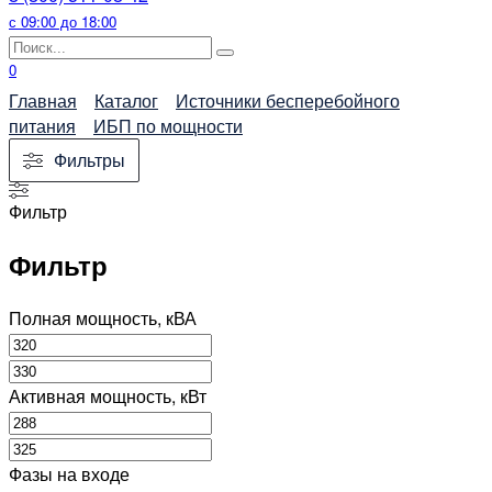
с 09:00 до 18:00
Search
for:
0
Главная
Каталог
Источники бесперебойного
питания
ИБП по мощности
Фильтры
Фильтр
Фильтр
Полная мощность, кВА
Активная мощность, кВт
Фазы на входе