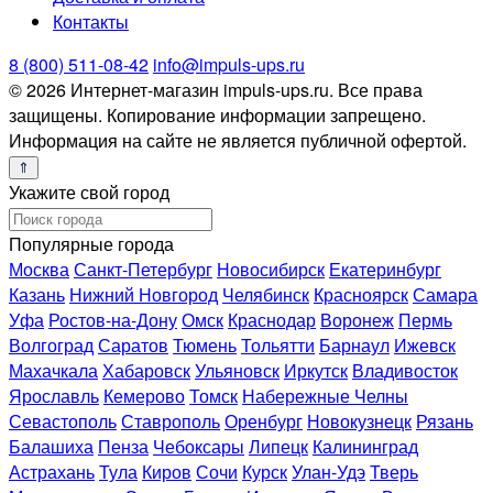
Контакты
8 (800) 511-08-42
info@impuls-ups.ru
© 2026 Интернет-магазин impuls-ups.ru. Все права
защищены. Копирование информации запрещено.
Информация на сайте не является публичной офертой.
Укажите свой город
Популярные города
Москва
Санкт-Петербург
Новосибирск
Екатеринбург
Казань
Нижний Новгород
Челябинск
Красноярск
Самара
Уфа
Ростов-на-Дону
Омск
Краснодар
Воронеж
Пермь
Волгоград
Саратов
Тюмень
Тольятти
Барнаул
Ижевск
Махачкала
Хабаровск
Ульяновск
Иркутск
Владивосток
Ярославль
Кемерово
Томск
Набережные Челны
Севастополь
Ставрополь
Оренбург
Новокузнецк
Рязань
Балашиха
Пенза
Чебоксары
Липецк
Калининград
Астрахань
Тула
Киров
Сочи
Курск
Улан-Удэ
Тверь