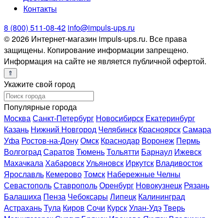
Контакты
8 (800) 511-08-42
info@impuls-ups.ru
© 2026 Интернет-магазин impuls-ups.ru. Все права
защищены. Копирование информации запрещено.
Информация на сайте не является публичной офертой.
Укажите свой город
Популярные города
Москва
Санкт-Петербург
Новосибирск
Екатеринбург
Казань
Нижний Новгород
Челябинск
Красноярск
Самара
Уфа
Ростов-на-Дону
Омск
Краснодар
Воронеж
Пермь
Волгоград
Саратов
Тюмень
Тольятти
Барнаул
Ижевск
Махачкала
Хабаровск
Ульяновск
Иркутск
Владивосток
Ярославль
Кемерово
Томск
Набережные Челны
Севастополь
Ставрополь
Оренбург
Новокузнецк
Рязань
Балашиха
Пенза
Чебоксары
Липецк
Калининград
Астрахань
Тула
Киров
Сочи
Курск
Улан-Удэ
Тверь