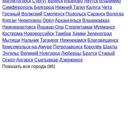
Магнитогорск
Сургут
Брянск
Иваново
Якутск
Владимир
Симферополь
Белгород
Нижний Тагил
Калуга
Чита
Грозный
Волжский
Смоленск
Подольск
Саранск
Вологда
Курган
Череповец
Орёл
Архангельск
Владикавказ
Нижневартовск
Йошкар-Ола
Стерлитамак
Мурманск
Кострома
Новороссийск
Тамбов
Химки
Зеленоград
Мытищи
Нальчик
Таганрог
Нижнекамск
Благовещенск
Комсомольск-на-Амуре
Петрозаводск
Королёв
Шахты
Энгельс
Великий Новгород
Люберцы
Братск
Старый
Оскол
Ангарск
Сыктывкар
Дзержинск
Показать все
города (95)