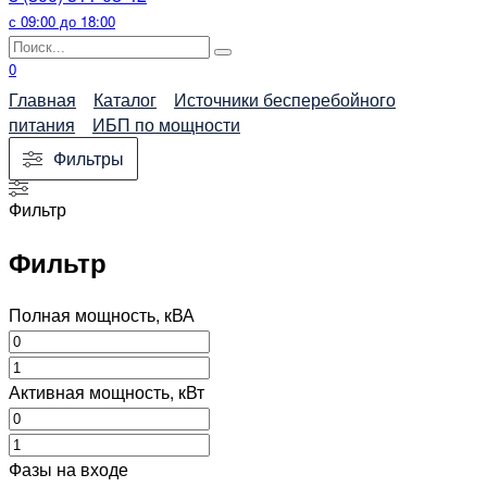
с 09:00 до 18:00
Search
for:
0
Главная
Каталог
Источники бесперебойного
питания
ИБП по мощности
Фильтры
Фильтр
Фильтр
Полная мощность, кВА
Активная мощность, кВт
Фазы на входе