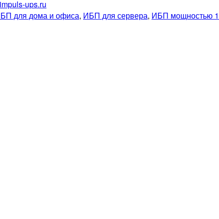
impuls-ups.ru
БП для дома и офиса
,
ИБП для сервера
,
ИБП мощностью 1