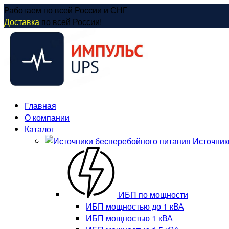
Перейти
Работаем по всей России и СНГ
к
Доставка
по всей России!
содержанию
Главная
О компании
Каталог
Источник
ИБП по мощности
ИБП мощностью до 1 кВА
ИБП мощностью 1 кВА