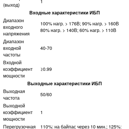
1
(выход)
Входные характеристики ИБП
Диапазон
100% нагр. > 176В; 90% нагр. > 160В
входного
80% нагр. > 140В; 60% нагр. > 110В
напряжения
Диапазон
входной
40-70
частоты
Входной
коэффициент
≥0.99
мощности
Выходные характеристики ИБП
Выходная
50/60
частота
Выходной
коэффициент
1
мощности
Перегрузочная
110%: на байпас через 10 мин.; 125%: