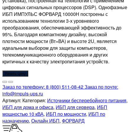
установка), построенная на технологии с применением
цифровых сигнальных процессоров (DSP). Однофазные
ИБП ИМПУЛЬС ФОРВАРД 10000Н построены с
использованием технологии 3-х уровневого
преобразования, обеспечивающей эффективность до
95%. Благодаря компактному дизайну, высокой
плотности мощности (Вт=ВА) и высоте 2U, является
идеальным выбором для защиты компьютеров,
телекоммуникационного оборудования и других
критичных к качеству электропитания устройств.
Узнать цену
Заказ по телефону:
8 (800) 511-08-42
Заказ по почте:
info@impuls-ups.ru
Артикул:
Категория:
Источники бесперебойного питания
,
ИБП для дома и офиса
,
ИБП для сервера
,
ИБП
мощностью 10 кВА
,
ИБП по мощности
,
ИБП по
назначению
,
Онлайн ИБП
,
ФОРВАРД