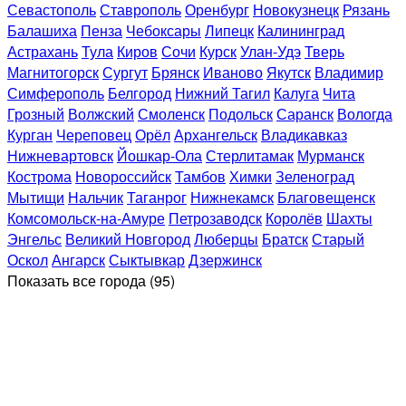
Севастополь
Ставрополь
Оренбург
Новокузнецк
Рязань
Балашиха
Пенза
Чебоксары
Липецк
Калининград
Астрахань
Тула
Киров
Сочи
Курск
Улан-Удэ
Тверь
Магнитогорск
Сургут
Брянск
Иваново
Якутск
Владимир
Симферополь
Белгород
Нижний Тагил
Калуга
Чита
Грозный
Волжский
Смоленск
Подольск
Саранск
Вологда
Курган
Череповец
Орёл
Архангельск
Владикавказ
Нижневартовск
Йошкар-Ола
Стерлитамак
Мурманск
Кострома
Новороссийск
Тамбов
Химки
Зеленоград
Мытищи
Нальчик
Таганрог
Нижнекамск
Благовещенск
Комсомольск-на-Амуре
Петрозаводск
Королёв
Шахты
Энгельс
Великий Новгород
Люберцы
Братск
Старый
Оскол
Ангарск
Сыктывкар
Дзержинск
Показать все
города (95)