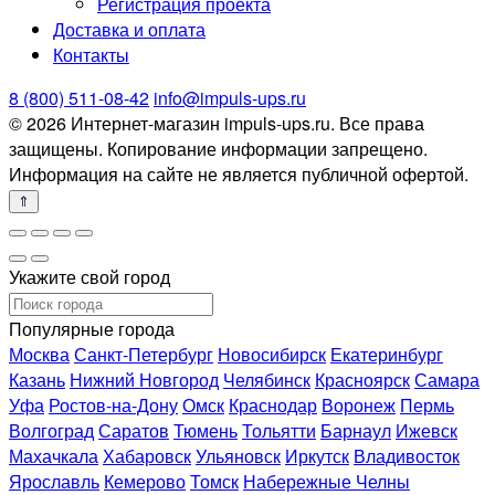
Регистрация проекта
Доставка и оплата
Контакты
8 (800) 511-08-42
info@impuls-ups.ru
© 2026 Интернет-магазин impuls-ups.ru. Все права
защищены. Копирование информации запрещено.
Информация на сайте не является публичной офертой.
Укажите свой город
Популярные города
Москва
Санкт-Петербург
Новосибирск
Екатеринбург
Казань
Нижний Новгород
Челябинск
Красноярск
Самара
Уфа
Ростов-на-Дону
Омск
Краснодар
Воронеж
Пермь
Волгоград
Саратов
Тюмень
Тольятти
Барнаул
Ижевск
Махачкала
Хабаровск
Ульяновск
Иркутск
Владивосток
Ярославль
Кемерово
Томск
Набережные Челны