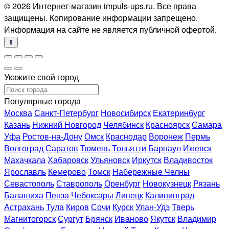
© 2026 Интернет-магазин impuls-ups.ru. Все права
защищены. Копирование информации запрещено.
Информация на сайте не является публичной офертой.
Укажите свой город
Популярные города
Москва
Санкт-Петербург
Новосибирск
Екатеринбург
Казань
Нижний Новгород
Челябинск
Красноярск
Самара
Уфа
Ростов-на-Дону
Омск
Краснодар
Воронеж
Пермь
Волгоград
Саратов
Тюмень
Тольятти
Барнаул
Ижевск
Махачкала
Хабаровск
Ульяновск
Иркутск
Владивосток
Ярославль
Кемерово
Томск
Набережные Челны
Севастополь
Ставрополь
Оренбург
Новокузнецк
Рязань
Балашиха
Пенза
Чебоксары
Липецк
Калининград
Астрахань
Тула
Киров
Сочи
Курск
Улан-Удэ
Тверь
Магнитогорск
Сургут
Брянск
Иваново
Якутск
Владимир