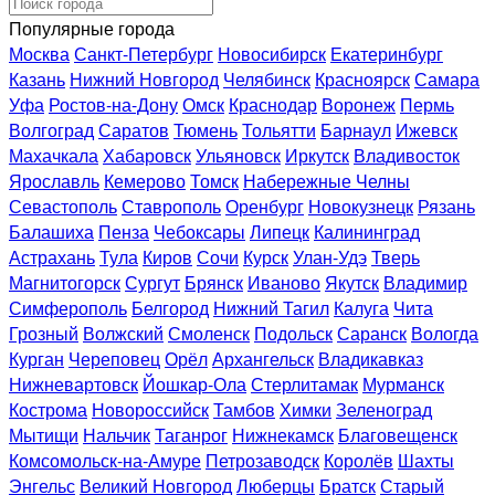
Популярные города
Москва
Санкт-Петербург
Новосибирск
Екатеринбург
Казань
Нижний Новгород
Челябинск
Красноярск
Самара
Уфа
Ростов-на-Дону
Омск
Краснодар
Воронеж
Пермь
Волгоград
Саратов
Тюмень
Тольятти
Барнаул
Ижевск
Махачкала
Хабаровск
Ульяновск
Иркутск
Владивосток
Ярославль
Кемерово
Томск
Набережные Челны
Севастополь
Ставрополь
Оренбург
Новокузнецк
Рязань
Балашиха
Пенза
Чебоксары
Липецк
Калининград
Астрахань
Тула
Киров
Сочи
Курск
Улан-Удэ
Тверь
Магнитогорск
Сургут
Брянск
Иваново
Якутск
Владимир
Симферополь
Белгород
Нижний Тагил
Калуга
Чита
Грозный
Волжский
Смоленск
Подольск
Саранск
Вологда
Курган
Череповец
Орёл
Архангельск
Владикавказ
Нижневартовск
Йошкар-Ола
Стерлитамак
Мурманск
Кострома
Новороссийск
Тамбов
Химки
Зеленоград
Мытищи
Нальчик
Таганрог
Нижнекамск
Благовещенск
Комсомольск-на-Амуре
Петрозаводск
Королёв
Шахты
Энгельс
Великий Новгород
Люберцы
Братск
Старый