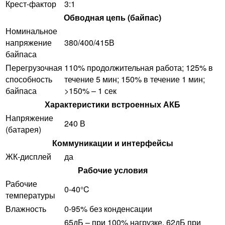
Крест-фактор
3:1
Обводная цепь (байпас)
Номинальное
напряжение
380/400/415В
байпаса
Перегрузочная
110% продолжительная работа; 125% в
способность
течение 5 мин; 150% в течение 1 мин;
байпаса
>150% – 1 сек
Характеристики встроенных АКБ
Напряжение
240 В
(батарея)
Коммуникации и интерфейсы
ЖК-дисплей
да
Рабочие условия
Рабочие
0-40°C
температуры
Влажность
0-95% без конденсации
65дБ – при 100% нагрузке, 62дБ при