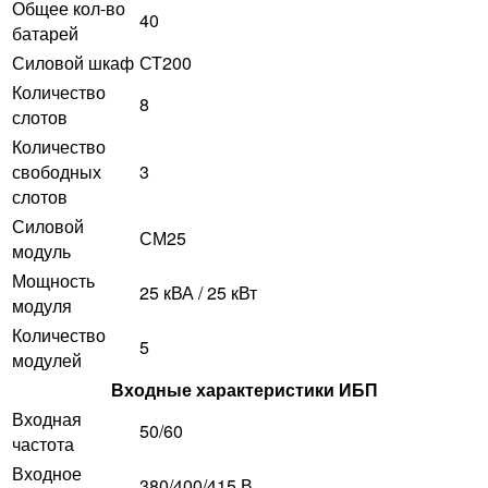
Общее кол-во
40
батарей
Силовой шкаф
СТ200
Количество
8
слотов
Количество
свободных
3
слотов
Силовой
СМ25
модуль
Мощность
25 кВА / 25 кВт
модуля
Количество
5
модулей
Входные характеристики ИБП
Входная
50/60
частота
Входное
380/400/415 В