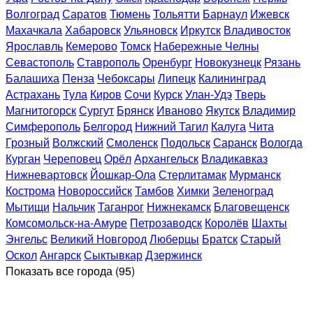
Волгоград
Саратов
Тюмень
Тольятти
Барнаул
Ижевск
Махачкала
Хабаровск
Ульяновск
Иркутск
Владивосток
Ярославль
Кемерово
Томск
Набережные Челны
Севастополь
Ставрополь
Оренбург
Новокузнецк
Рязань
Балашиха
Пенза
Чебоксары
Липецк
Калининград
Астрахань
Тула
Киров
Сочи
Курск
Улан-Удэ
Тверь
Магнитогорск
Сургут
Брянск
Иваново
Якутск
Владимир
Симферополь
Белгород
Нижний Тагил
Калуга
Чита
Грозный
Волжский
Смоленск
Подольск
Саранск
Вологда
Курган
Череповец
Орёл
Архангельск
Владикавказ
Нижневартовск
Йошкар-Ола
Стерлитамак
Мурманск
Кострома
Новороссийск
Тамбов
Химки
Зеленоград
Мытищи
Нальчик
Таганрог
Нижнекамск
Благовещенск
Комсомольск-на-Амуре
Петрозаводск
Королёв
Шахты
Энгельс
Великий Новгород
Люберцы
Братск
Старый
Оскол
Ангарск
Сыктывкар
Дзержинск
Показать все
города (95)