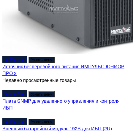
Подробнее
Узнать цену
Источник бесперебойного питания ИМПУЛЬС ЮНИОР
ПРО 2
Недавно просмотренные товары
Подробнее
Узнать цену
Плата SNMP для удаленного управления и контроля
ИБП
Подробнее
Узнать цену
Внешний батарейный модуль 192В для ИБП (2U)