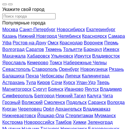
Укажите свой город
Популярные города
Москва
Санкт-Петербург
Новосибирск
Екатеринбург
Казань
Нижний Новгород
Челябинск
Красноярск
Самара
Уфа
Ростов-на-Дону
Омск
Краснодар
Воронеж
Пермь
Волгоград
Саратов
Тюмень
Тольятти
Барнаул
Ижевск
Махачкала
Хабаровск
Ульяновск
Иркутск
Владивосток
Ярославль
Кемерово
Томск
Набережные Челны
Севастополь
Ставрополь
Оренбург
Новокузнецк
Рязань
Балашиха
Пенза
Чебоксары
Липецк
Калининград
Астрахань
Тула
Киров
Сочи
Курск
Улан-Удэ
Тверь
Магнитогорск
Сургут
Брянск
Иваново
Якутск
Владимир
Симферополь
Белгород
Нижний Тагил
Калуга
Чита
Грозный
Волжский
Смоленск
Подольск
Саранск
Вологда
Курган
Череповец
Орёл
Архангельск
Владикавказ
Нижневартовск
Йошкар-Ола
Стерлитамак
Мурманск
Кострома
Новороссийск
Тамбов
Химки
Зеленоград
Мытищи
Нальчик
Таганрог
Нижнекамск
Благовещенск