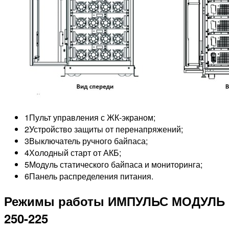
1
Пульт управления с ЖК-экраном;
2
Устройство защиты от перенапряжений;
3
Выключатель ручного байпаса;
4
Холодный старт от АКБ;
5
Модуль статического байпаса и мониторинга;
6
Панель распределения питания.
Режимы работы ИМПУЛЬС МОДУЛЬ
250-225