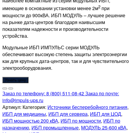
наиболее компактные из серии модульных ИБП,
2
имеющие в основании установки менее 2м
при
мощности до 900кВА. ИБП МОДУЛЬ – лучшее решение
на рынке дата-центров благодаря наивысшим
показателям надежности и производительности
устройства.
Модульные ИБП ИМПУЛЬС серии МОДУЛЬ
обеспечивают высокую степень защиты электроэнергии
как для крупных дата-центров, так и для чувствительного
электрооборудования.
Узнать цену
Заказ по телефону:
8 (800) 511-08-42
Заказ по почте:
info@impuls-ups.ru
Артикул:
Категория:
Источники бесперебойного питания
,
ИБП для медицины
,
ИБП для сервера
,
ИБП для ЦОД
,
ИБП мощностью 200 кВА
,
ИБП по мощности
,
ИБП по
назначению
,
ИБП промышленные
,
МОДУЛЬ 25-600 кВА
,