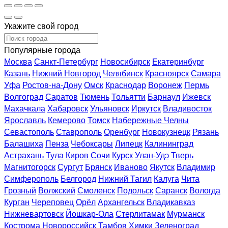
Укажите свой город
Популярные города
Москва
Санкт-Петербург
Новосибирск
Екатеринбург
Казань
Нижний Новгород
Челябинск
Красноярск
Самара
Уфа
Ростов-на-Дону
Омск
Краснодар
Воронеж
Пермь
Волгоград
Саратов
Тюмень
Тольятти
Барнаул
Ижевск
Махачкала
Хабаровск
Ульяновск
Иркутск
Владивосток
Ярославль
Кемерово
Томск
Набережные Челны
Севастополь
Ставрополь
Оренбург
Новокузнецк
Рязань
Балашиха
Пенза
Чебоксары
Липецк
Калининград
Астрахань
Тула
Киров
Сочи
Курск
Улан-Удэ
Тверь
Магнитогорск
Сургут
Брянск
Иваново
Якутск
Владимир
Симферополь
Белгород
Нижний Тагил
Калуга
Чита
Грозный
Волжский
Смоленск
Подольск
Саранск
Вологда
Курган
Череповец
Орёл
Архангельск
Владикавказ
Нижневартовск
Йошкар-Ола
Стерлитамак
Мурманск
Кострома
Новороссийск
Тамбов
Химки
Зеленоград