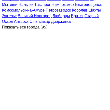
Мытищи
Нальчик
Таганрог
Нижнекамск
Благовещенск
Комсомольск-на-Амуре
Петрозаводск
Королёв
Шахты
Энгельс
Великий Новгород
Люберцы
Братск
Старый
Оскол
Ангарск
Сыктывкар
Дзержинск
Показать все
города (95)