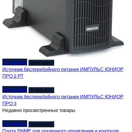
Подробнее
Узнать цену
Источник бесперебойного питания ИМПУЛЬС ЮНИОР
ПРО 2 РТ
Подробнее
Узнать цену
Источник бесперебойного питания ИМПУЛЬС ЮНИОР
ПРО 3
Недавно просмотренные товары
Подробнее
Узнать цену
Плата SNMP для удаленного управления и контроля