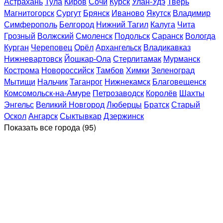
Астрахань
Тула
Киров
Сочи
Курск
Улан-Удэ
Тверь
Магнитогорск
Сургут
Брянск
Иваново
Якутск
Владимир
Симферополь
Белгород
Нижний Тагил
Калуга
Чита
Грозный
Волжский
Смоленск
Подольск
Саранск
Вологда
Курган
Череповец
Орёл
Архангельск
Владикавказ
Нижневартовск
Йошкар-Ола
Стерлитамак
Мурманск
Кострома
Новороссийск
Тамбов
Химки
Зеленоград
Мытищи
Нальчик
Таганрог
Нижнекамск
Благовещенск
Комсомольск-на-Амуре
Петрозаводск
Королёв
Шахты
Энгельс
Великий Новгород
Люберцы
Братск
Старый
Оскол
Ангарск
Сыктывкар
Дзержинск
Показать все
города (95)