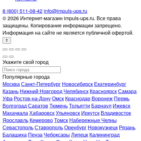
8 (800) 511-08-42
info@impuls-ups.ru
© 2026 Интернет-магазин impuls-ups.ru. Все права
защищены. Копирование информации запрещено.
Информация на сайте не является публичной офертой.
Укажите свой город
Популярные города
Москва
Санкт-Петербург
Новосибирск
Екатеринбург
Казань
Нижний Новгород
Челябинск
Красноярск
Самара
Уфа
Ростов-на-Дону
Омск
Краснодар
Воронеж
Пермь
Волгоград
Саратов
Тюмень
Тольятти
Барнаул
Ижевск
Махачкала
Хабаровск
Ульяновск
Иркутск
Владивосток
Ярославль
Кемерово
Томск
Набережные Челны
Севастополь
Ставрополь
Оренбург
Новокузнецк
Рязань
Балашиха
Пенза
Чебоксары
Липецк
Калининград