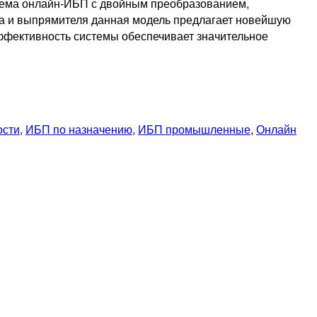
стема онлайн-ИБП с двойным преобразованием,
а и выпрямителя данная модель предлагает новейшую
ффективность системы обеспечивает значительное
ости
,
ИБП по назначению
,
ИБП промышленные
,
Онлайн