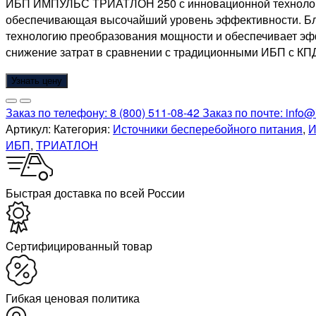
ИБП ИМПУЛЬС ТРИАТЛОН 250
с инновационной техноло
обеспечивающая высочайший уровень эффективности. Бла
технологию преобразования мощности и обеспечивает эфф
снижение затрат в сравнении с традиционными ИБП с КП
Узнать цену
Заказ по телефону:
8 (800) 511-08-42
Заказ по почте:
info@
Артикул:
Категория:
Источники бесперебойного питания
,
И
ИБП
,
ТРИАТЛОН
Быстрая доставка по всей России
Cертифицированный товар
Гибкая ценовая политика