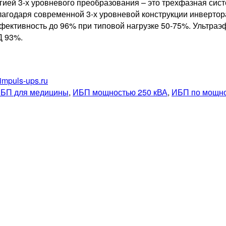
гией 3-х уровневого преобразования – это трехфазная си
годаря современной 3-х уровневой конструкции инвертор
ективность до 96% при типовой нагрузке 50-75%. Ультраэ
Д 93%.
impuls-ups.ru
БП для медицины
,
ИБП мощностью 250 кВА
,
ИБП по мощн