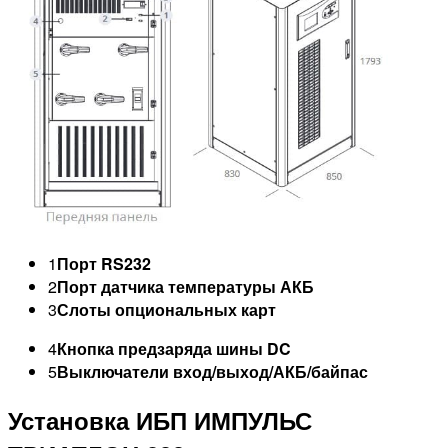
1
Порт RS232
2
Порт датчика температуры АКБ
3
Слоты опциональных карт
4
Кнопка предзаряда шины DC
5
Выключатели вход/выход/АКБ/байпас
Установка ИБП ИМПУЛЬС